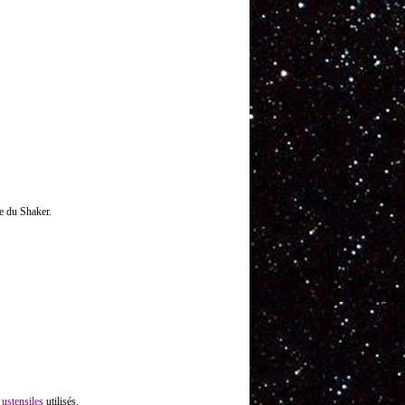
ie du Shaker.
s
ustensiles
utilisés.