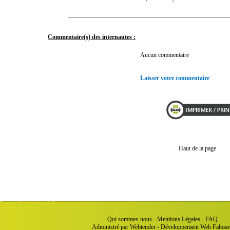
Commentaire(s) des internautes :
Aucun commentaire
Laisser votre commentaire
Haut de la page
Qui sommes-nous
-
Mentions Légales
-
FAQ
Administré par Webtender - Développement Web
Faboar