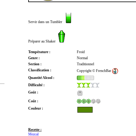
Servir dans un Tumbler
Préparer au Shaker
Température :
Froid
Genre :
Normal
Section :
Traditionnel
Classification :
Copyright © FrenchBar
Quantité Alcool :
Difficulté :
Goût :
Coût :
Couleur :
Recette :
Mezcal