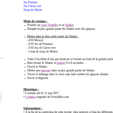
Jus Pomme
Jus Citron vert
Sirop de Melon
Mode de création :
→ Prendre un
verre Tumbler
et un
Shaker
.
→ Remplir la plus grande partie du Shaker avec des glaçons.
→
Mettre dans la plus petite partie du Shaker :
- 4/10 Mezcal
- 2/10 Jus de Pommes
- 3/10 Jus de Citron vert
- 1 trait de sirop de Melon
→ Vider l’excédent d’eau qui aurait pu se former au fond de la grande part
→ Bien fermer le Shaker et
frapper
6 à 8 secondes.
→ Ouvrir le Shaker.
→ Mettre une
passoire
dans la plus grande partie du Shaker.
→ Verser le mélange dans le verre sans faire tomber les glaçons dedans.
→ Servir et déguster.
Historique :
• Cocktail créé le 12 mai 2017.
•
Création
originale de FrenchBar.com
Informations :
• À la fin de la confection de cette recette, bien nettoyer à l'eau les différent