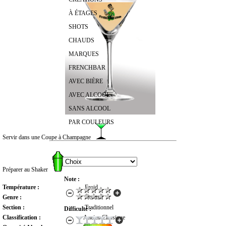
À ÉTAGES
SHOTS
CHAUDS
MARQUES
FRENCHBAR
AVEC BIÈRE
AVEC ALCOOL
SANS ALCOOL
PAR COULEURS
Servir dans une Coupe à Champagne
RECHERCHER UN COCKTAIL
Préparer au Shaker
Note :
Température :
Froid
Genre :
Normal
Section :
Traditionnel
Difficulté :
Classification :
Ancien Classique