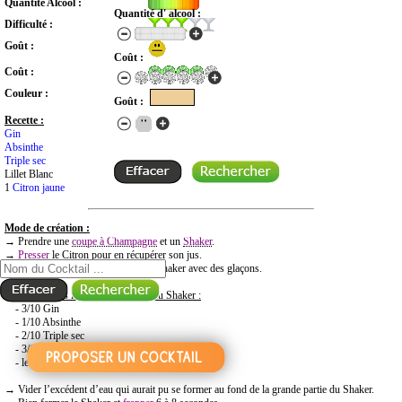
Quantité Alcool :
Quantité d' alcool :
Difficulté :
Goût :
Coût :
Coût :
Couleur :
Goût :
Recette :
Gin
Absinthe
Triple sec
Lillet Blanc
1
Citron jaune
Mode de création :
RECHERCHE COCKTAIL PAR NOM
→ Prendre une
coupe à Champagne
et un
Shaker
.
→
Presser
le Citron pour en récupérer son jus.
→ Remplir la plus grande partie du Shaker avec des glaçons.
→
Mettre dans la plus petite partie du Shaker :
- 3/10 Gin
- 1/10 Absinthe
- 2/10 Triple sec
- 3/10 Lillet Blanc
- le jus du Citron
→ Vider l’excédent d’eau qui aurait pu se former au fond de la grande partie du Shaker.