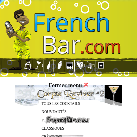
Fermer menu
TOUS LES COCKTAILS
NOUVEAUTÉS
POPULAIRES
CLASSIQUES
CRÉATIONS