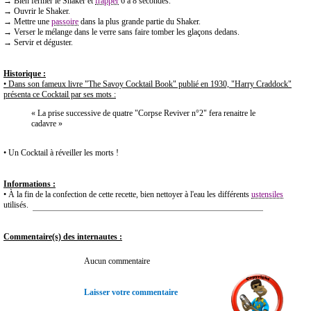
→ Bien fermer le Shaker et
frapper
6 à 8 secondes.
→ Ouvrir le Shaker.
→ Mettre une
passoire
dans la plus grande partie du Shaker.
→ Verser le mélange dans le verre sans faire tomber les glaçons dedans.
→ Servir et déguster.
Historique :
• Dans son fameux livre "The Savoy Cocktail Book" publié en 1930, "Harry Craddock"
présenta ce Cocktail par ses mots :
« La prise successive de quatre "Corpse Reviver n°2" fera renaitre le
cadavre »
• Un Cocktail à réveiller les morts !
Informations :
• À la fin de la confection de cette recette, bien nettoyer à l'eau les différents
ustensiles
utilisés.
Commentaire(s) des internautes :
Aucun commentaire
Laisser votre commentaire