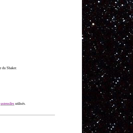
ie du Shaker.
s
ustensiles
utilisés.