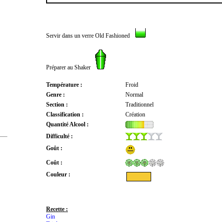
Servir dans un verre Old Fashioned
Préparer au Shaker
Température :
Froid
Genre :
Normal
Section :
Traditionnel
Classification :
Création
Quantité Alcool :
Difficulté :
Goût :
Coût :
Couleur :
Recette :
Gin