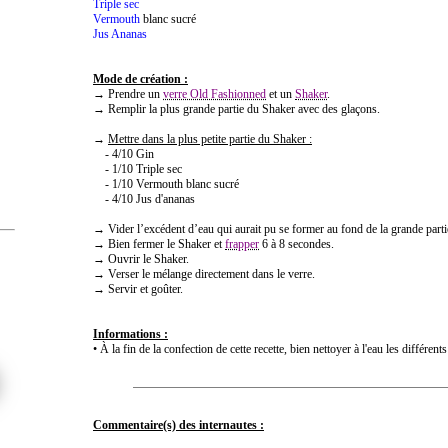
Triple sec
Vermouth
blanc sucré
Jus Ananas
Mode de création :
→ Prendre un
verre Old Fashionned
et un
Shaker
.
→ Remplir la plus grande partie du Shaker avec des glaçons.
→
Mettre dans la plus petite partie du Shaker :
- 4/10 Gin
- 1/10 Triple sec
- 1/10 Vermouth blanc sucré
- 4/10 Jus d'ananas
→ Vider l’excédent d’eau qui aurait pu se former au fond de la grande part
→ Bien fermer le Shaker et
frapper
6 à 8 secondes.
→ Ouvrir le Shaker.
→ Verser le mélange directement dans le verre.
→ Servir et goûter.
Informations :
• À la fin de la confection de cette recette, bien nettoyer à l'eau les différent
Commentaire(s) des internautes :