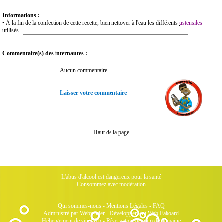
Informations :
• À la fin de la confection de cette recette, bien nettoyer à l'eau les différents
ustensiles
utilisés.
Commentaire(s) des internautes :
Aucun commentaire
Laisser votre commentaire
Haut de la page
L'abus d'alcool est dangereux pour la santé
Consommez avec modération
Qui sommes-nous
-
Mentions Légales
-
FAQ
Administré par Webtender - Développement Web
Faboard
Hébergement de site Web
-
Réservation de nom de domaine