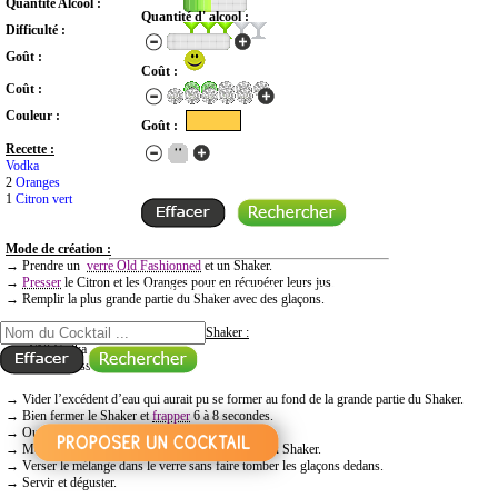
Quantité Alcool :
Quantité d' alcool :
Difficulté :
Goût :
Coût :
Coût :
Couleur :
Goût :
Recette :
Vodka
2
Oranges
1
Citron vert
Mode de création :
→ Prendre un
verre Old Fashionned
et un Shaker.
→
Presser
le Citron et les Oranges pour en récupérer leurs jus.
RECHERCHE COCKTAIL PAR NOM
→ Remplir la plus grande partie du Shaker avec des glaçons.
→
Mettre dans la plus petite partie du Shaker :
- 4/10 Vodka
- les jus pressés
→ Vider l’excédent d’eau qui aurait pu se former au fond de la grande partie du Shaker.
→ Bien fermer le Shaker et
frapper
6 à 8 secondes.
→ Ouvrir le Shaker.
→ Mettre une
passoire
dans la plus grande partie du Shaker.
→ Verser le mélange dans le verre sans faire tomber les glaçons dedans.
→ Servir et déguster.