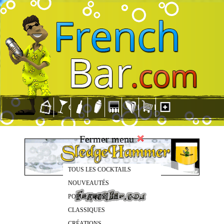
Fermer menu
TOUS LES COCKTAILS
NOUVEAUTÉS
POPULAIRES
CLASSIQUES
CRÉATIONS