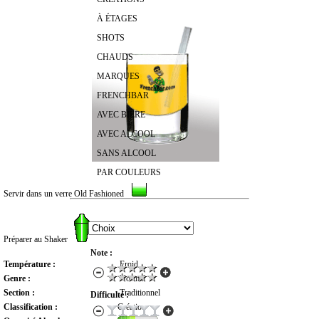
À ÉTAGES
SHOTS
CHAUDS
MARQUES
FRENCHBAR
AVEC BIÈRE
AVEC ALCOOL
SANS ALCOOL
PAR COULEURS
Servir dans un verre Old Fashioned
RECHERCHER UN COCKTAIL
Préparer au Shaker
Note :
Température :
Froid
Genre :
Normal
Section :
Traditionnel
Difficulté :
Classification :
Création