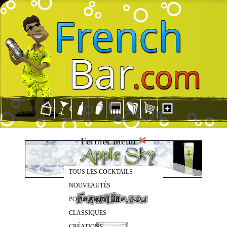
Fermer menu
TOUS LES COCKTAILS
NOUVEAUTÉS
POPULAIRES
CLASSIQUES
CRÉATIONS