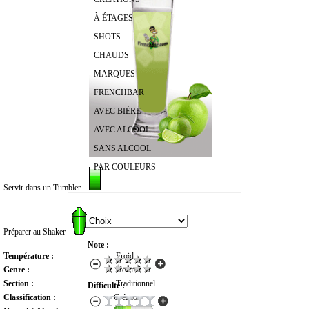
À ÉTAGES
SHOTS
CHAUDS
MARQUES
FRENCHBAR
AVEC BIÈRE
AVEC ALCOOL
SANS ALCOOL
PAR COULEURS
Servir dans un Tumbler
RECHERCHER UN COCKTAIL
Préparer au Shaker
Note :
Température :
Froid
Genre :
Normal
Section :
Traditionnel
Difficulté :
Classification :
Création