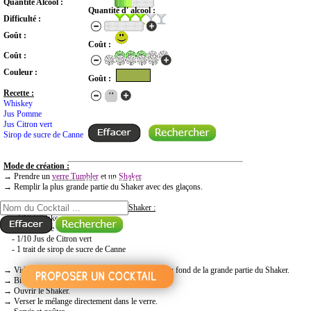
Quantité Alcool :
Quantité d' alcool :
Difficulté :
Goût :
Coût :
Coût :
Couleur :
Goût :
Recette :
Whiskey
Jus Pomme
Jus Citron vert
Sirop de sucre de Canne
Mode de création :
→ Prendre un
verre Tumbler
et un
Shaker
.
RECHERCHE COCKTAIL PAR NOM
→ Remplir la plus grande partie du Shaker avec des glaçons.
→
Mettre dans la plus petite partie du Shaker :
- 4/10 Whiskey
- 4/10 Jus de Pomme
- 1/10 Jus de Citron vert
- 1 trait de sirop de sucre de Canne
→ Vider l’excédent d’eau qui aurait pu se former au fond de la grande partie du Shaker.
→ Bien fermer le Shaker et
frapper
6 à 8 secondes.
→ Ouvrir le Shaker.
→ Verser le mélange directement dans le verre.