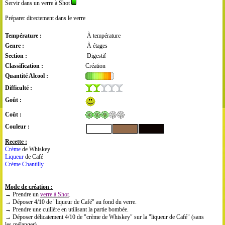
Servir dans un verre à Shot
Préparer directement dans le verre
Température :
À température
Genre :
À étages
Section :
Digestif
Classification :
Création
Quantité Alcool :
Difficulté :
Goût :
Coût :
Couleur :
Recette :
Crème
de Whiskey
Liqueur
de Café
Crème Chantilly
Mode de création :
→ Prendre un
verre à Shot
.
→ Déposer 4/10 de "liqueur de Café" au fond du verre.
→ Prendre une cuillère en utilisant la partie bombée.
→ Déposer délicatement 4/10 de "crème de Whiskey" sur la "liqueur de Café"
(sans
les mélanger).