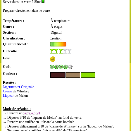
Servir dans un verre à Shot
Préparer directement dans le verre
Température :
À température
Genre :
À étages
Section :
Digestif
Classification :
Création
Quantité Alcool :
Difficulté :
Goût :
Coût :
Couleur :
Recette :
Jägermeister Originale
Crème
de Whiskey
Liqueur
de Melon
Mode de création :
→ Prendre un
verre à Shot
.
→ Déposer 3/10 de "liqueur de Melon" au fond du verre.
→ Prendre une cuillère en utilisant la partie bombée.
→ Déposer délicatement 3/10 de "crème de Whiskey" sur la "liqueur de Melon".
→ Toujours avec la cuillère, finir avec 4/10 de "Jägermeister".