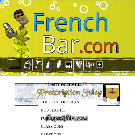
Fermer menu
TOUS LES COCKTAILS
NOUVEAUTÉS
POPULAIRES
CLASSIQUES
CRÉATIONS