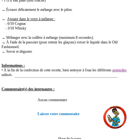
- 1 cl d’eau plate (non fraiche)
→ Écraser délicatement le mélange avec le pilon.
→
Ajouter
dans le verre à mélange :
- 6/10 Cognac
- 3/10 Whisky
→ Mélanger avec la cuillère à mélange (maximum 8 secondes).
→ À l'aide de la passoire (pour retenir les glaçons) verser le liquide dans le Old
Fashionned.
→ Servir et déguster.
Informations :
• À la fin de la confection de cette recette, bien nettoyer à l'eau les différents
ustensiles
utilisés.
Commentaire(s) des internautes :
Aucun commentaire
Laisser votre commentaire
Haut de la page