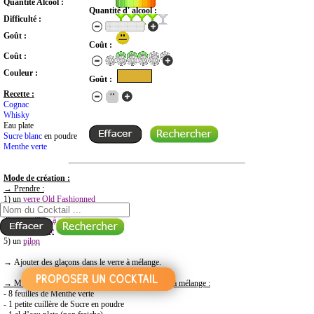
Quantité Alcool :
Quantité d' alcool :
Difficulté :
Goût :
Coût :
Coût :
Couleur :
Goût :
Recette :
Cognac
Whisky
Eau plate
Sucre blanc
en poudre
Menthe verte
Mode de création :
RECHERCHE COCKTAIL PAR NOM
→
Prendre
:
1) un
verre Old Fashionned
2) un
verre à mélange
3) une
cuillère à mélange
4) une
passoire
5) un
pilon
→ Ajouter des glaçons dans le verre à mélange.
→
Mettre
ces ingr
é
dients directement dans le verre
à
m
é
lange :
- 8 feuilles de Menthe verte
- 1 petite cuillère de Sucre en poudre