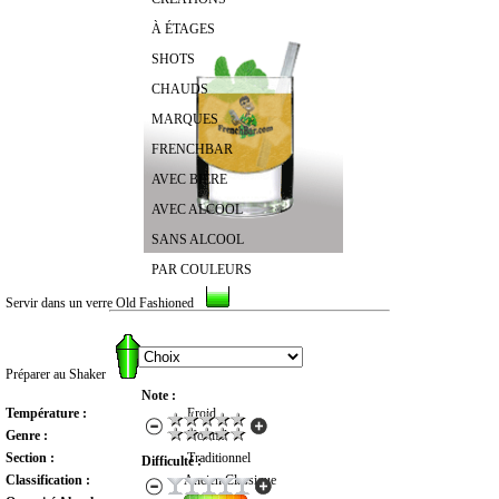
À ÉTAGES
SHOTS
CHAUDS
MARQUES
FRENCHBAR
AVEC BIÈRE
AVEC ALCOOL
SANS ALCOOL
PAR COULEURS
Servir dans un verre Old Fashioned
RECHERCHER UN COCKTAIL
Préparer au Shaker
Note :
Température :
Froid
Genre :
Normal
Section :
Traditionnel
Difficulté :
Classification :
Ancien Classique