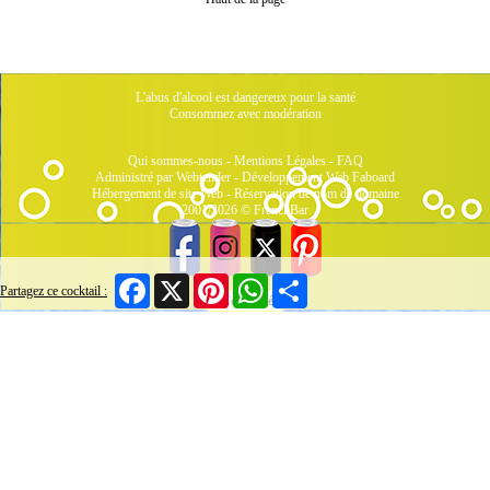
L'abus d'alcool est dangereux pour la santé
Consommez avec modération
Qui sommes-nous
-
Mentions Légales
-
FAQ
Administré par Webtender - Développement Web
Faboard
Hébergement de site Web
-
Réservation de nom de domaine
2001/2026 © FrenchBar
Facebook
X
Pinterest
WhatsApp
Share
Partagez ce cocktail :
3 Connectés