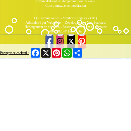
L'abus d'alcool est dangereux pour la santé
Consommez avec modération
Qui sommes-nous
-
Mentions Légales
-
FAQ
Administré par Webtender - Développement Web
Faboard
Hébergement de site Web
-
Réservation de nom de domaine
2001/2026 © FrenchBar
Facebook
X
Pinterest
WhatsApp
Share
Partagez ce cocktail :
1 Connecté