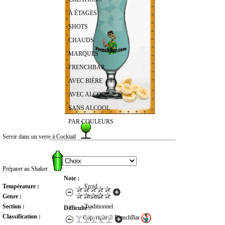
À ÉTAGES
SHOTS
CHAUDS
MARQUES
FRENCHBAR
AVEC BIÈRE
AVEC ALCOOL
SANS ALCOOL
PAR COULEURS
Servir dans un verre à Cocktail
RECHERCHER UN COCKTAIL
Préparer au Shaker
Note :
Température :
Froid
Genre :
Normal
Section :
Traditionnel
Difficulté :
Classification :
Copyright © FrenchBar