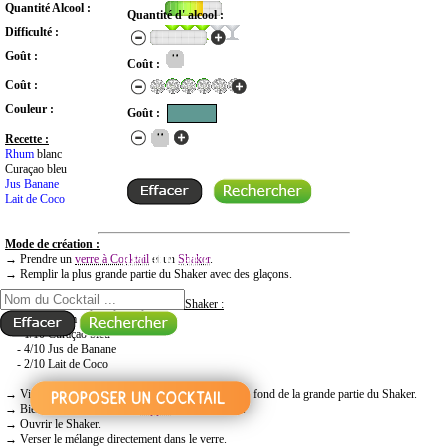
Quantité Alcool :
Quantité d' alcool :
Difficulté :
Goût :
Coût :
Coût :
Couleur :
Goût :
Recette :
Rhum
blanc
Curaçao bleu
Jus Banane
Lait de Coco
Mode de création :
→ Prendre un
verre à Cocktail
et un
Shaker
.
RECHERCHE COCKTAIL PAR NOM
→ Remplir la plus grande partie du Shaker avec des glaçons.
→
Mettre dans la plus petite partie du Shaker :
- 3/10 Rhum
- 1/10 Curaçao bleu
- 4/10 Jus de Banane
- 2/10 Lait de Coco
→ Vider l’excédent d’eau qui aurait pu se former au fond de la grande partie du Shaker.
→ Bien fermer le Shaker et
frapper
6 à 8 secondes.
→ Ouvrir le Shaker.
→ Verser le mélange directement dans le verre.