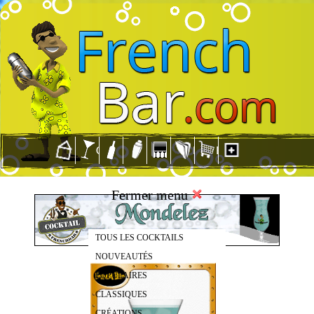
Fermer menu
TOUS LES COCKTAILS
NOUVEAUTÉS
POPULAIRES
CLASSIQUES
CRÉATIONS