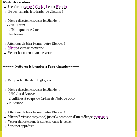
Mode de création :
→ Prendre un
verre à Cocktail
et un
Blender
.
→ Ne pas remplir le Blender de glaçons !
→
Mettre directement dans le Blender :
- 2/10 Rhum
- 2/10 Liqueur de Coco
- les fraises
→ Attention de bien fermer votre Blender !
→
Mixer
à vitesse moyenne.
→ Verser le contenu dans le verre.
=====
Nettoyer le blender à l'eau chaude
=====
→ Remplir le Blender de glaçons.
→
Mettre directement dans le Blender :
- 2/10 Jus d'Ananas
- 2 cuillères à soupe de Crème de Noix de coco
- la Banane
→ Attention de bien fermer votre Blender !
→ Mixer (à vitesse moyenne) jusqu’à obtention d’un mélange
mousseux
.
→ Verser délicatement le contenu dans le verre.
→ Servir et apprécier.