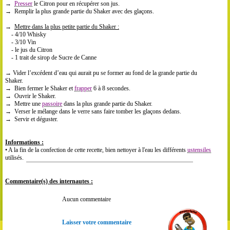
→
Presser
le Citron pour en récupérer son jus.
→ Remplir la plus grande partie du Shaker avec des glaçons.
→
Mettre dans la plus petite partie du Shaker :
- 4/10 Whisky
- 3/10 Vin
- le jus du Citron
- 1 trait de sirop de Sucre de Canne
→ Vider l’excédent d’eau qui aurait pu se former au fond de la grande partie du
Shaker.
→ Bien fermer le Shaker et
frapper
6 à 8 secondes.
→ Ouvrir le Shaker.
→ Mettre une
passoire
dans la plus grande partie du Shaker.
→ Verser le mélange dans le verre sans faire tomber les glaçons dedans.
→ Servir et déguster.
Informations :
• A la fin de la confection de cette recette, bien nettoyer à l'eau les différents
ustensiles
utilisés.
Commentaire(s) des internautes :
Aucun commentaire
Laisser votre commentaire