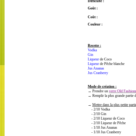
Difficulté :
Goût :
Coût :
Couleur :
Recette :
Vodka
Gin
Liqueur
de Coco
Liqueur
de Pêche blanche
Jus Ananas
Jus Cranberry
Mode de création :
→ Prendre un
verre Old Fashion
→ Remplir la plus grande partie 
→
Mettre dans la plus petite part
- 2/10 Vodka
- 2/10 Gin
- 2/10 Liqueur de Coco
- 2/10 Liqueur de Pêche
- 1/10 Jus Ananas
- 1/10 Jus Cranberry