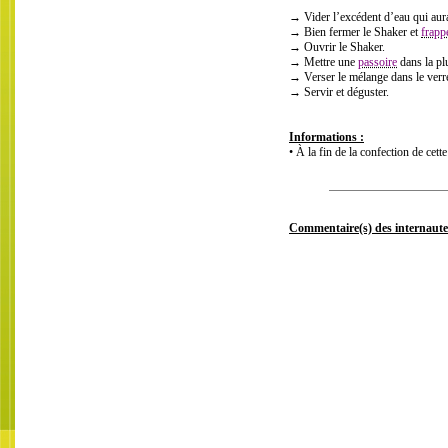
→ Vider l’excédent d’eau qui aura
→ Bien fermer le Shaker et
frapp
→ Ouvrir le Shaker.
→ Mettre une
passoire
dans la pl
→ Verser le mélange dans le verre
→ Servir et déguster.
Informations :
• À la fin de la confection de cette
Commentaire(s) des internaute