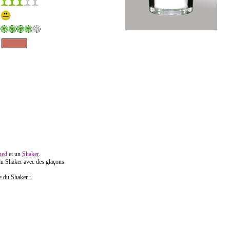
ned
et un
Shaker
.
du Shaker avec des glaçons.
ie du Shaker :