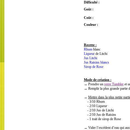
Difficulté :
Goût :
Coût :
Couleur :
Recette :
Rhum
blanc
Liqueur
de Litchi
Jus Litchi
Jus Raisins blancs
Sirop de Rose
Mode de création :
→ Prendre un
verre Tumbler
et 
→ Remplir la plus grande partie 
→
Mettre dans la plus petite part
- 3/10 Rhum
- 2/10 Liqueur
- 2/10 Jus de Litchi
- 2/10 Jus de Raisins
- 1 trait de sirop de Rose
→ Vider l’excédent d’eau qui aura