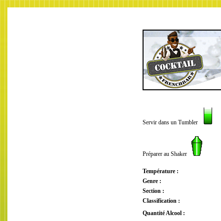
Servir dans un Tumbler
Préparer au Shaker
Température :
Genre :
Section :
Classification :
Quantité Alcool :