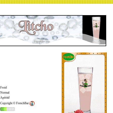
Froid
Normal
Apéritif
Copyright © FrenchBar