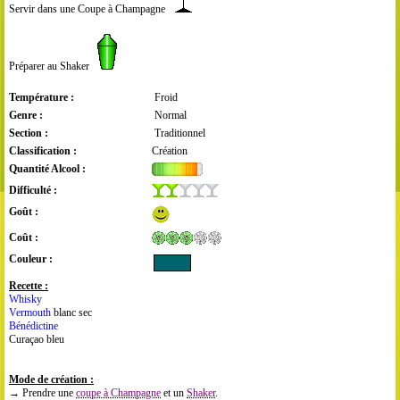
Servir dans une Coupe à Champagne
Préparer au Shaker
Température :
Froid
Genre :
Normal
Section :
Traditionnel
Classification :
Création
Quantité Alcool :
Difficulté :
Goût :
Coût :
Couleur :
Recette :
Whisky
Vermouth
blanc sec
Bénédictine
Curaçao bleu
Mode de création :
→ Prendre une
coupe à Champagne
et un
Shaker
.