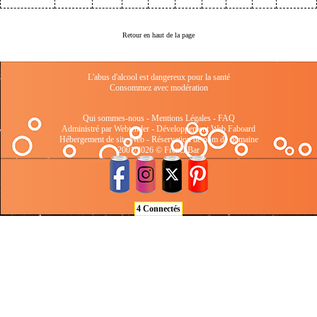
Retour en haut de la page
L'abus d'alcool est dangereux pour la santé
Consommez avec modération
Qui sommes-nous
-
Mentions Légales
-
FAQ
Administré par Webtender - Développement Web
Faboard
Hébergement de site Web
-
Réservation de nom de domaine
2001/2026 © FrenchBar
4 Connectés