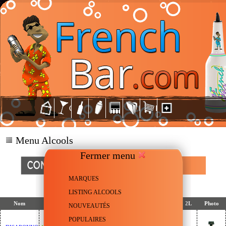
Menu Alcools
Fermer menu
AMARETTO
MARQUES
LISTING ALCOOLS
Nom
Note
Degré
50cl
70cl
75cl
1L
1L5
2L
Photo
NOUVEAUTÉS
POPULAIRES