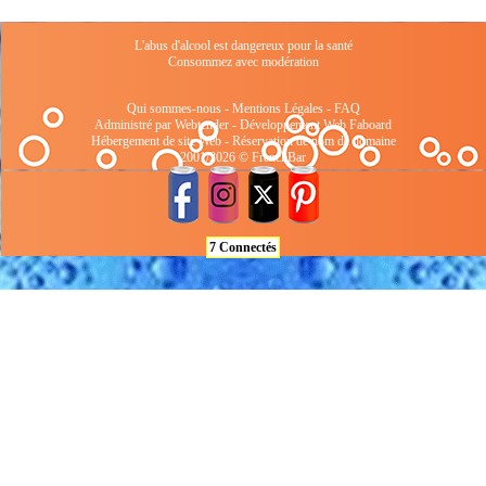
L'abus d'alcool est dangereux pour la santé
Consommez avec modération
Qui sommes-nous
-
Mentions Légales
-
FAQ
Administré par Webtender - Développement Web
Faboard
Hébergement de site Web
-
Réservation de nom de domaine
2001/2026 © FrenchBar
7 Connectés