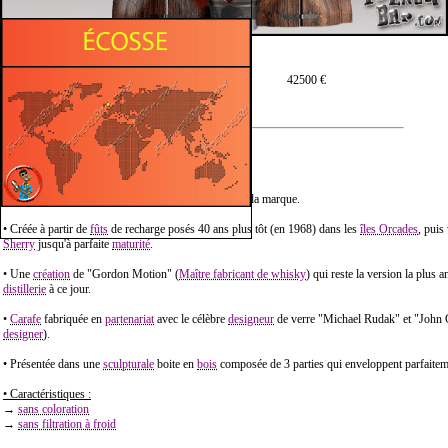
Prix moyen en 70 cl :
42500 €
Description :
• Highland Park "54 ans" est une Édition Limitée de la marque.
• Créée à partir de
fûts
de recharge posés 40 ans plus tôt (en 1968) dans les
îles Orcades
, puis
Sherry
jusqu'à parfaite
maturité
.
• Une
création
de "Gordon Motion" (
Maître fabricant de whisky
) qui reste la version la plus a
distillerie
à ce jour.
•
Carafe
fabriquée en
partenariat
avec le célèbre
designeur
de verre "Michael Rudak" et "John 
designer
).
• Présentée dans une
sculpturale
boite en
bois
composée de 3 parties qui enveloppent parfaiteme
• Caractéristiques :
→
sans coloration
→
sans filtration à froid