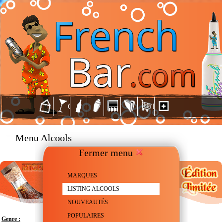
Menu Alcools
Fermer menu
MARQUES
LISTING ALCOOLS
NOUVEAUTÉS
POPULAIRES
Genre :
Scotch Whisky - Single malt