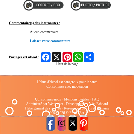
Commentaire(s) des internautes :
Aucun commentaire
Laisser votre commentaire
Facebook
X
Pinterest
WhatsApp
Share
Partagez cet alcool :
Haut de la page
L'abus d'alcool est dangereux pour la santé
Consommez avec modération
Qui sommes-nous
-
Mentions Légales
-
FAQ
Administré par Webtender - Développement Web
Faboard
Hébergement de site Web
-
Réservation de nom de domaine
2001/2026 © FrenchBar