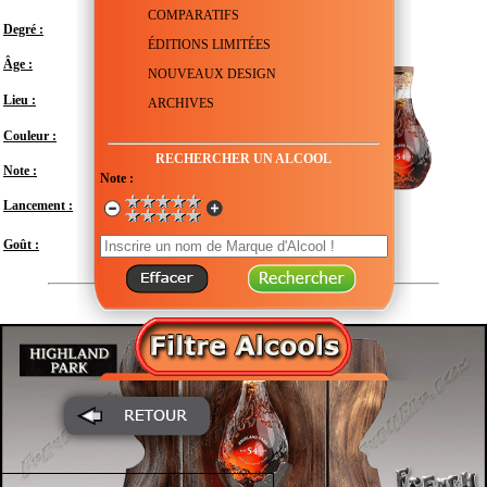
COMPARATIFS
Degré :
46.9°
ÉDITIONS LIMITÉES
Âge :
54 ans
NOUVEAUX DESIGN
Royaume-Uni - Écosse - Orkney -
Lieu :
ARCHIVES
Kirkwall
Couleur :
RECHERCHER UN ALCOOL
Note :
En attente de test
Note :
Lancement :
2023
Modéré
Goût :