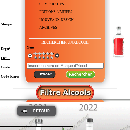
COMPARATIFS
ÉDITIONS LIMITÉES
NOUVEAUX DESIGN
Marque :
ARCHIVES
RECHERCHER UN ALCOOL
Note :
Degré :
38°
Lieu :
Suède - Scanie - Åhus
Couleur :
Transparent
Code-barres :
7321040552726