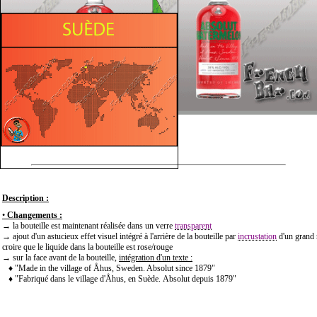
Description :
•
Changements :
→ la bouteille est maintenant réalisée dans un verre
transparent
→ ajout d'un astucieux effet visuel intégré à l'arrière de la bouteille par
incrustation
d'un grand r
croire que le liquide dans la bouteille est rose/rouge
→ sur la face avant de la bouteille,
intégration d'un texte :
♦ "Made in the village of Åhus, Sweden. Absolut since 1879"
♦ "Fabriqué dans le village d'Åhus, en Suède.
Absolut depuis 1879"