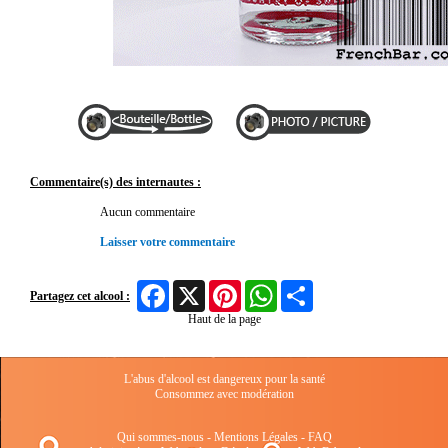
Commentaire(s) des internautes :
Aucun commentaire
Laisser votre commentaire
Facebook
X
Pinterest
WhatsApp
Share
Partagez cet alcool :
Haut de la page
L'abus d'alcool est dangereux pour la santé
Consommez avec modération
Qui sommes-nous
-
Mentions Légales
-
FAQ