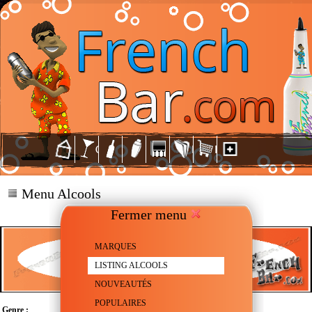
Menu Alcools
Fermer menu
MARQUES
LISTING ALCOOLS
NOUVEAUTÉS
POPULAIRES
Genre :
Vodka