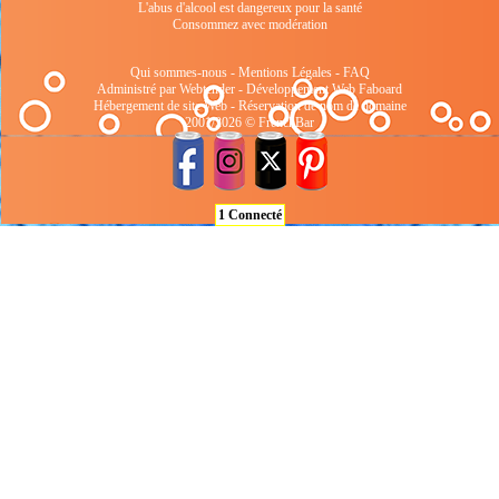
L'abus d'alcool est dangereux pour la santé
Consommez avec modération
Qui sommes-nous
-
Mentions Légales
-
FAQ
Administré par Webtender - Développement Web
Faboard
Hébergement de site Web
-
Réservation de nom de domaine
2001/2026 © FrenchBar
1 Connecté