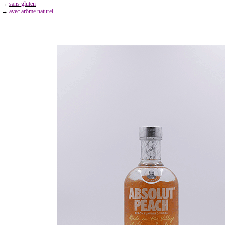
→
sans gluten
→
avec arôme naturel