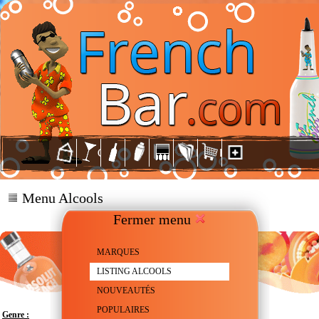
Menu Alcools
Fermer menu
MARQUES
LISTING ALCOOLS
NOUVEAUTÉS
POPULAIRES
Genre :
Vodka