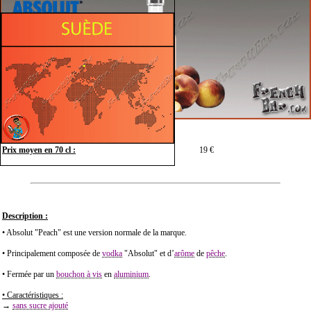
Prix moyen en 70 cl :
19 €
Description :
• Absolut "Peach" est une version normale de la marque.
• Principalement composée de
vodka
"Absolut" et d’
arôme
de
pêche
.
• Fermée par un
bouchon à vis
en
aluminium
.
• Caractéristiques :
→
sans sucre ajouté