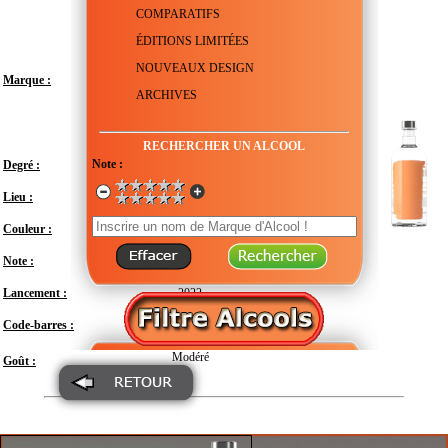
COMPARATIFS
ÉDITIONS LIMITÉES
NOUVEAUX DESIGN
Marque :
ARCHIVES
RECHERCHER UN ALCOOL
Note :
Degré :
38°
Lieu :
Suède - Scanie - Åhus
Couleur :
Transparent
Note :
En attente de test
Lancement :
2022
Code-barres :
7312040350179
Modéré
Goût :