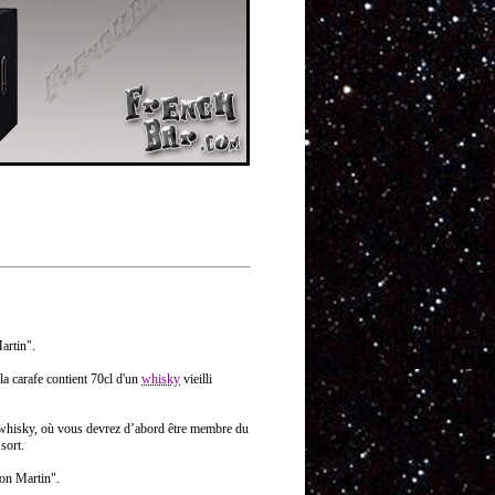
artin".
 la carafe contient 70cl d'un
whisky
vieilli
du whisky, où vous devrez d’abord être membre du
sort.
ton Martin".