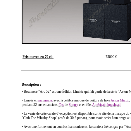
Prix moyen en 70 cl :
75000 €
Description :
• Bowmore "Arc 52" est une Édition Limitée qui fait partie de la série "Aston M
• Lancée en
partenariat
avec la célèbre marque de voiture de luxe
Aston Martin
,
pendant 52 ans en anciens
fûts
de
Sherry
et en fûts
Américain
hogshead
.
• La vente de cette carafe d’exception est disponible sur le site de la marque 
"Club The Whisky Shop" (coût de 30 £ par an), pour avoir accès à un tirage au 
• Avec une forme tout en courbes harmonieuses, la carafe a été conçue par "As