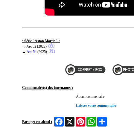
•
Série "Aston Martin" :
→ Arc 52 (2022)
→
Arc 54
(2025)
Commentaire(s) des internautes :
Aucun commentaire
Laisser votre commentaire
Facebook
X
Pinterest
WhatsApp
Share
Partagez cet alcool :