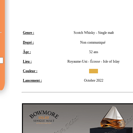
Genre :
Scotch Whisky - Single malt
Degré :
Non communiqué
Âge :
52 ans
Lieu :
Royaume-Uni - Écosse - Isle of Islay
Couleur :
Lancement :
Octobre 2022