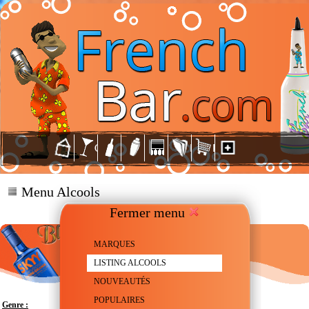
Menu Alcools
Fermer menu
MARQUES
LISTING ALCOOLS
NOUVEAUTÉS
POPULAIRES
Genre :
Vodka aromatisée