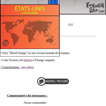
Prix moyen en 75 cl :
15 €
Description :
• Skyy "Blood Orange" est une version normale de la marque.
• Cette Version a été
infusée
à l'Orange sanguine.
• Caractéristique :
sans gluten
.
Commentaire(s) des internautes :
Aucun commentaire