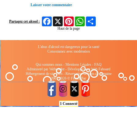
Laisser votre commentaire
Facebook
X
Pinterest
WhatsApp
Share
Partagez cet alcool :
Haut de la page
L'abus d'alcool est dangereux pour la santé
Consommez avec modération
Qui sommes-nous
-
Mentions Légales
-
FAQ
Administré par Webtender - Développement Web
Faboard
Hébergement de site Web
-
Réservation de nom de domaine
2001/2026 © FrenchBar
1 Connecté