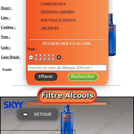
COMPARATIFS
Degré :
35°
ÉDITIONS LIMITÉES
Lieu :
États-Unis - Californie - San-Francisco
NOUVEAUX DESIGN
Couleur :
Transparent
ARCHIVES
Note :
En attente de test
RECHERCHER UN ALCOOL
Doux
Goût :
Note :
Goût Détail :
Fruité