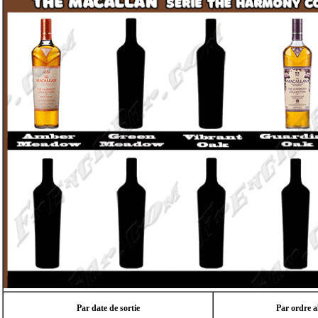
Par date de sortie
Par ordre a