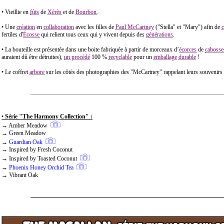
• Vieillie en
fûts
de
Xérès
et de
Bourbon
.
• Une
création
en
collaboration
avec les filles de
Paul McCartney
("Stella" et "Mary") afin de
c
fertiles d'
Écosse
qui relient tous ceux qui y vivent depuis des
générations
.
• La bouteille est présentée dans une boite fabriquée à partir de morceaux d’
écorces
de
cabosse
auraient dû être détruites),
un procédé
100 %
recyclable
pour un
emballage
durable
!
• Le coffret
arbore
sur les côtés des photographies des "McCartney" rappelant leurs souvenirs
•
Série "The Harmony Collection" :
→ Amber Meadow
→ Green Meadow
→
Guardian Oak
→ Inspired by Fresh Coconut
→ Inspired by Toasted Coconut
→
Phoenix Honey Orchid Tea
→ Vibrant Oak