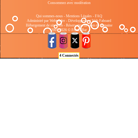
Consommez avec modération
Qui sommes-nous
-
Mentions Légales
-
FAQ
Administré par Webtender - Développement Web
Faboard
Hébergement de site Web
-
Réservation de nom de domaine
2001/2026 © FrenchBar
4 Connectés