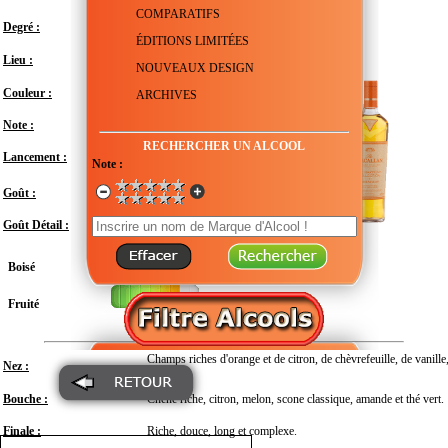
COMPARATIFS
Degré :
44.2°
ÉDITIONS LIMITÉES
Royaume-Uni - Écosse - Morayshire -
Lieu :
Craigellachie
NOUVEAUX DESIGN
Couleur :
ARCHIVES
Note :
En attente de test
RECHERCHER UN ALCOOL
Lancement :
Octobre 2023
Note :
Modéré
Goût :
Goût Détail :
Boisé
Fruité
Champs riches d'orange et de citron, de chèvrefeuille, de vanille
Nez :
mûre.
Bouche :
Chêne riche, citron, melon, scone classique, amande et thé vert.
Finale :
Riche, douce, long et complexe.