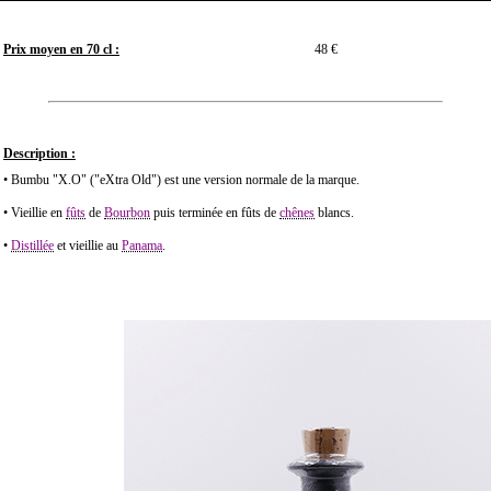
Prix moyen en 70 cl :
48 €
Description :
• Bumbu "X.O" ("eXtra Old") est une version normale de la marque.
• Vieillie en
fûts
de
Bourbon
puis terminée en fûts de
chênes
blancs.
•
Distillée
et vieillie au
Panama
.