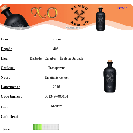
Retour
Genre :
Rhum
Degré :
40°
Lieu :
Barbade - Caraïbes - Île de la Barbade
Couleur :
Transparent
Note :
En attente de test
Lancement :
2016
Code-barres :
0813497006154
Modéré
Goût :
Goût Détail :
Boisé