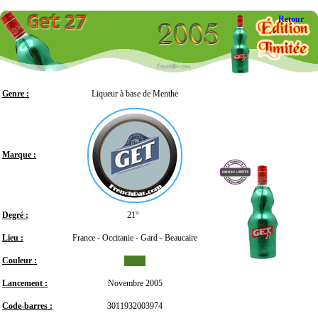
Retour
Genre :
Liqueur à base de Menthe
Marque :
Degré :
21°
Lieu :
France - Occitanie - Gard - Beaucaire
Couleur :
Lancement :
Novembre 2005
Code-barres :
3011932003974