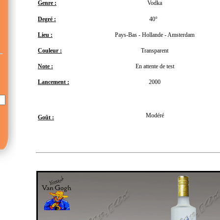
Genre :
Vodka
Degré :
40°
Lieu :
Pays-Bas - Hollande - Amsterdam
Couleur :
Transparent
Note :
En attente de test
Lancement :
2000
Modéré
Goût :