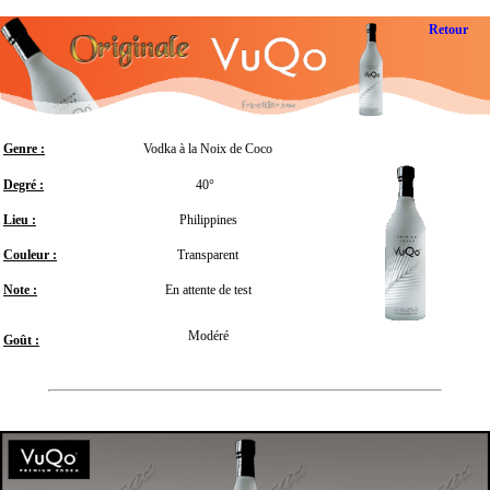
Retour
Genre :
Vodka à la Noix de Coco
Degré :
40°
Lieu :
Philippines
Couleur :
Transparent
Note :
En attente de test
Modéré
Goût :