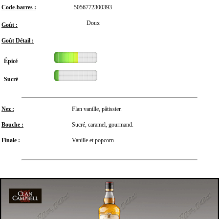
Code-barres :
5056772300393
Doux
Goût :
Goût Détail :
Épicé
Sucré
Nez :
Flan vanille, pâtissier.
Bouche :
Sucré, caramel, gourmand.
Finale :
Vanille et popcorn.