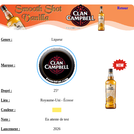
Retour
Genre :
Liqueur
Marque :
Degré :
25°
Lieu :
Royaume-Uni - Écosse
Couleur :
Note :
En attente de test
Lancement :
2026