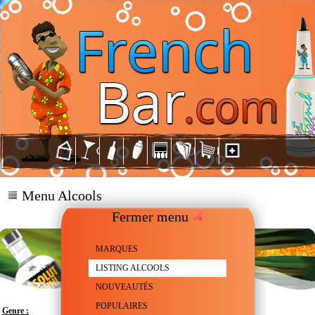
Menu Alcools
Fermer menu
MARQUES
LISTING ALCOOLS
NOUVEAUTÉS
POPULAIRES
Genre :
Vodka aromatisée au Miel