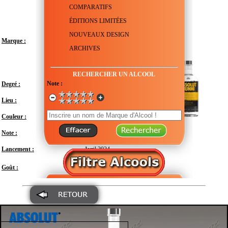
COMPARATIFS
ÉDITIONS LIMITÉES
NOUVEAUX DESIGN
Marque :
ARCHIVES
RECHERCHER UN ALCOOL
Note :
Degré :
38°
Lieu :
Suède - Scanie - Åhus
Couleur :
Transparent
Note :
En attente de test
Lancement :
Avril 2024
Doux
Goût :