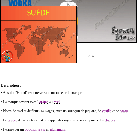
Prix moyen en 70 cl :
28 €
Description :
• Absolut "Hunni" est une version normale de la marque.
• La marque revient avec l’
arôme
au
miel
.
• Notes de miel et de fleurs sauvages, avec un soupçon de piquant, de
vanille
et de
cacao
.
• Le
design
de la bouteille est un rappel des rayures noires et jaunes des
abeilles
.
• Fermée par un
bouchon à vis
en
aluminium
.