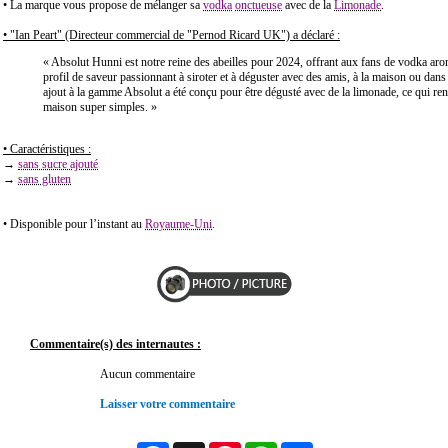
• La marque vous propose de mélanger sa
vodka
onctueuse
avec de la
Limonade
.
• "Ian Peart" (Directeur commercial de "Pernod Ricard UK") a déclaré :
« Absolut Hunni est notre reine des abeilles pour 2024, offrant aux fans de vodka ar
profil de saveur passionnant à siroter et à déguster avec des amis, à la maison ou dans
ajout à la gamme Absolut a été conçu pour être dégusté avec de la limonade, ce qui ren
maison super simples. »
• Caractéristiques :
→
sans sucre ajouté
→
sans gluten
• Disponible pour l’instant au
Royaume-Uni
.
Commentaire(s) des internautes :
Aucun commentaire
Laisser votre commentaire