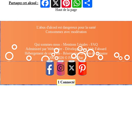
Facebook
X
Pinterest
WhatsApp
Share
Partagez cet alcool :
Haut de la page
L'abus d'alcool est dangereux pour la santé
Consommez avec modération
Qui sommes-nous
-
Mentions Légales
-
FAQ
Administré par Webtender - Développement Web
Faboard
Hébergement de site Web
-
Réservation de nom de domaine
2001/2026 © FrenchBar
1 Connecté