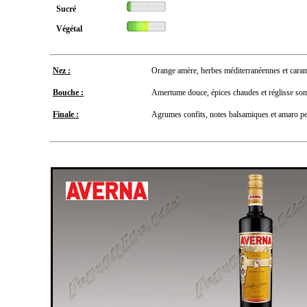
Sucré
Végétal
Nez :
Orange amère, herbes méditerranéennes et caram
Bouche :
Amertume douce, épices chaudes et réglisse so
Finale :
Agrumes confits, notes balsamiques et amaro per