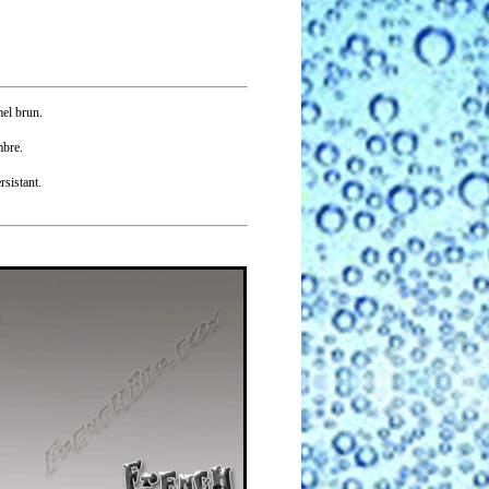
el brun.
mbre.
sistant.