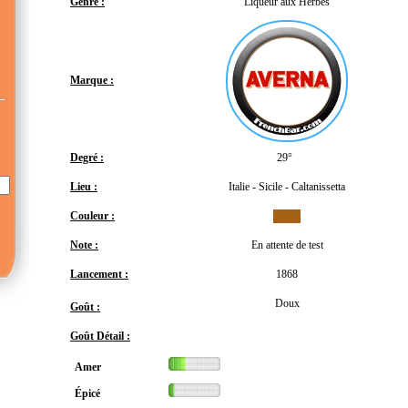
Genre :
Liqueur aux Herbes
Marque :
Degré :
29°
Lieu :
Italie - Sicile - Caltanissetta
Couleur :
Note :
En attente de test
Lancement :
1868
Doux
Goût :
Goût Détail :
Amer
Épicé