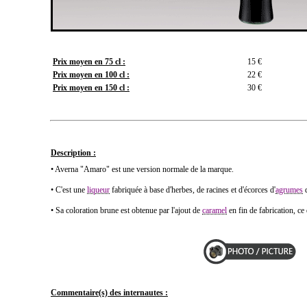
Prix moyen en 75 cl :
15 €
Prix moyen en 100 cl :
22 €
Prix moyen en 150 cl :
30 €
Description :
• Averna "Amaro" est une version normale de la marque.
• C'est une
liqueur
fabriquée à base d'herbes, de racines et d'écorces d'
agrumes
q
• Sa coloration brune est obtenue par l'ajout de
caramel
en fin de fabrication, ce
Commentaire(s) des internautes :