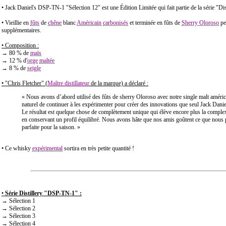
• Jack Daniel's DSP-TN-1 "Sélection 12" est une Édition Limitée qui fait partie de la série "Dis
• Vieillie en
fûts
de
chêne
blanc
Américain
carbonisés
et terminée en fûts de
Sherry Oloroso
pe
supplémentaires.
• Composition :
→ 80 % de
maïs
→ 12 % d'
orge
maltée
→ 8 % de
seigle
• "Chris Fletcher" (
Maître distillateur
de la marque) a déclaré :
« Nous avons d’abord utilisé des fûts de sherry Oloroso avec notre single malt américain
naturel de continuer à les expérimenter pour créer des innovations que seul Jack Daniel
Le résultat est quelque chose de complètement unique qui élève encore plus la complex
en conservant un profil équilibré. Nous avons hâte que nos amis goûtent ce que nous 
parfaite pour la saison. »
• Ce whisky
expérimental
sortira en très petite quantité !
•
Série Distillery "DSP-TN-1" :
→ Sélection 1
→ Sélection 2
→ Sélection 3
→ Sélection 4