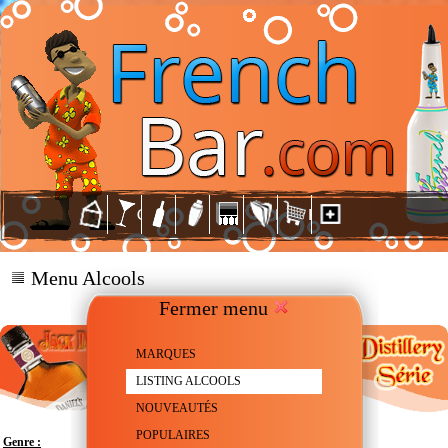
Menu Alcools
Fermer menu
MARQUES
LISTING ALCOOLS
NOUVEAUTÉS
POPULAIRES
Genre :
Whiskey