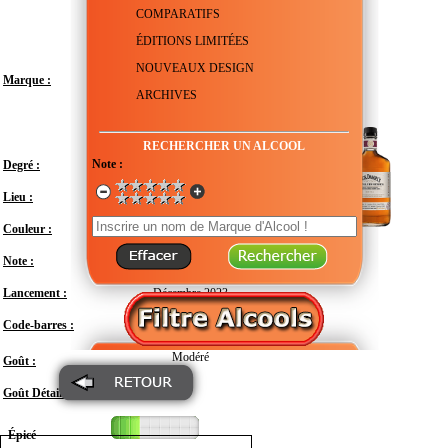
COMPARATIFS
ÉDITIONS LIMITÉES
NOUVEAUX DESIGN
Marque :
ARCHIVES
RECHERCHER UN ALCOOL
Note :
Degré :
45°
Lieu :
États-Unis - Tennessee - Lynchburg
Couleur :
Note :
En attente de test
Lancement :
Décembre 2023
Code-barres :
082184005644
Modéré
Goût :
Goût Détail :
Épicé