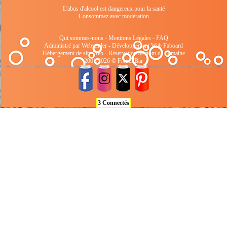
L'abus d'alcool est dangereux pour la santé
Consommez avec modération
Qui sommes-nous
-
Mentions Légales
-
FAQ
Administré par Webtender - Développement Web
Faboard
Hébergement de site Web
-
Réservation de nom de domaine
2001/2026 © FrenchBar
3 Connectés