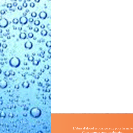
L'abus d'alcool est dangereux pour la santé
Consommez avec modération