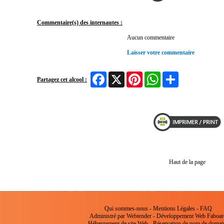
Commentaire(s) des internautes :
Aucun commentaire
Laisser votre commentaire
Facebook
X
Pinterest
WhatsApp
Share
Partagez cet alcool :
Haut de la page
Qui sommes-nous
-
Mentions Légales
-
FAQ
Administré par Webtender - Développement Web
Faboar
Hébergement de site Web
-
Réservation de nom de domai