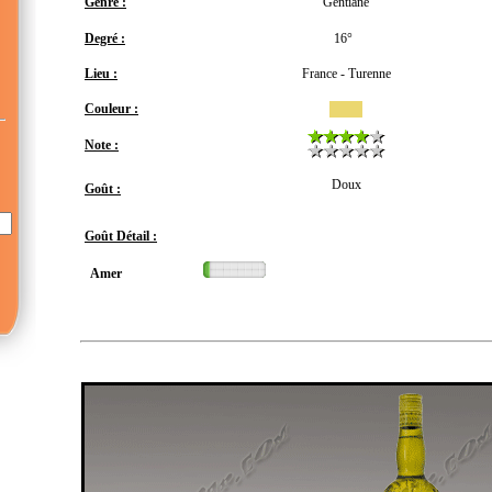
Genre :
Gentiane
Degré :
16°
Lieu :
France - Turenne
Couleur :
Note :
Doux
Goût :
Goût Détail :
Amer