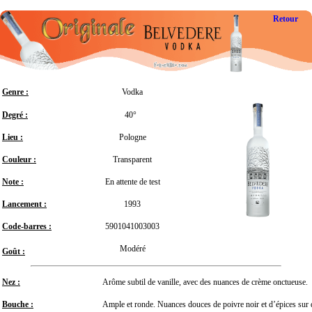
Retour
Genre :
Vodka
Degré :
40°
Lieu :
Pologne
Couleur :
Transparent
Note :
En attente de test
Lancement :
1993
Code-barres :
5901041003003
Modéré
Goût :
Nez :
Arôme subtil de vanille, avec des nuances de crème onctueuse.
Bouche :
Ample et ronde. Nuances douces de poivre noir et d’épices sur 