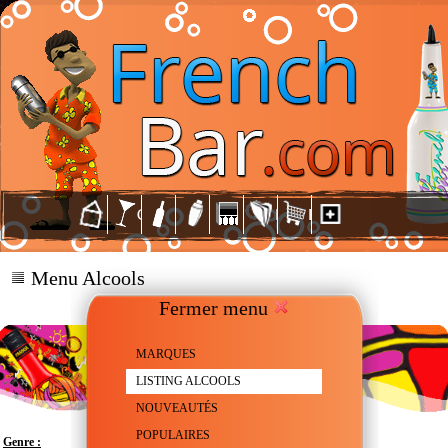
Menu Alcools
Fermer menu
MARQUES
LISTING ALCOOLS
NOUVEAUTÉS
POPULAIRES
Genre :
Prémix de fruits exotiques