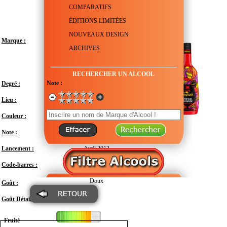
COMPARATIFS
ÉDITIONS LIMITÉES
NOUVEAUX DESIGN
Marque :
ARCHIVES
RECHERCHER UN ALCOOL
Note :
Degré :
12.5°
Lieu :
France - Pays de la Loire - Angers
Couleur :
Note :
En attente de test
Lancement :
Avril 2012
Code-barres :
3035540005885
Doux
Goût :
Goût Détail :
Fruité