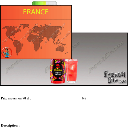
Sucré
Prix moyen en 70 cl :
6 €
Description :