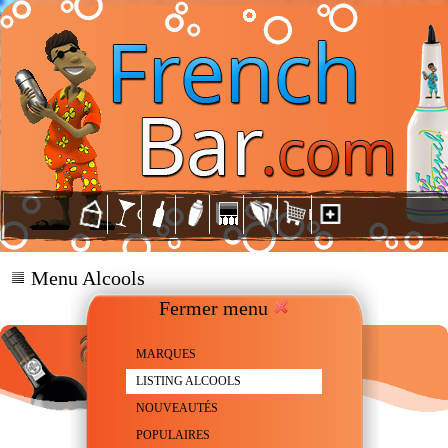
Menu Alcools
Fermer menu
MARQUES
LISTING ALCOOLS
NOUVEAUTÉS
POPULAIRES