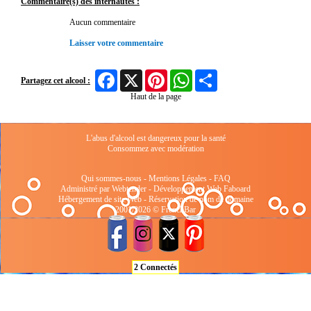
Commentaire(s) des internautes :
Aucun commentaire
Laisser votre commentaire
Facebook
X
Pinterest
WhatsApp
Share
Partagez cet alcool :
Haut de la page
L'abus d'alcool est dangereux pour la santé
Consommez avec modération
Qui sommes-nous
-
Mentions Légales
-
FAQ
Administré par Webtender - Développement Web
Faboard
Hébergement de site Web
-
Réservation de nom de domaine
2001/2026 © FrenchBar
2 Connectés