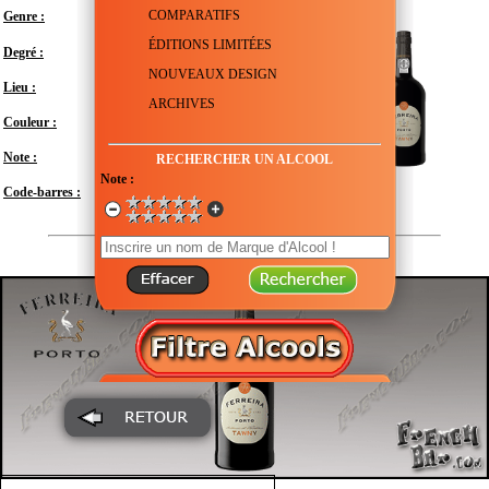
COMPARATIFS
Genre :
Porto rouge
ÉDITIONS LIMITÉES
Degré :
19.5°
NOUVEAUX DESIGN
Lieu :
Portugal
ARCHIVES
Couleur :
Note :
En attente de test
RECHERCHER UN ALCOOL
Note :
Code-barres :
5601007001011