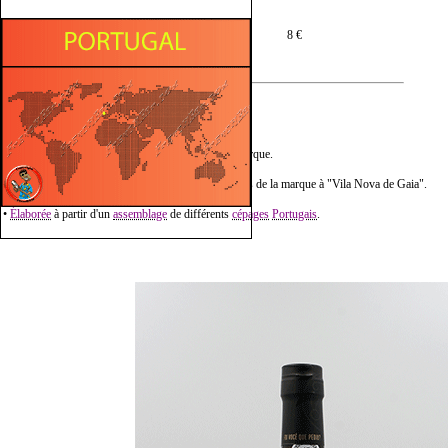
Prix moyen en 70 cl :
8 €
Description :
• Ferreira "Tawny" est une version normale de la marque.
• Vieillie en
fûts
traditionnels
en
chêne
dans les caves de la marque à "Vila Nova de Gaia".
•
Élaborée
à partir d'un
assemblage
de différents
cépages
Portugais
.