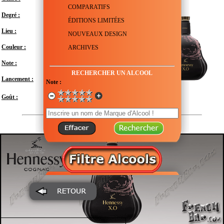
COMPARATIFS
Degré :
40°
ÉDITIONS LIMITÉES
Lieu :
France - Charente - Cognac
NOUVEAUX DESIGN
Couleur :
ARCHIVES
Note :
En attente de test
RECHERCHER UN ALCOOL
Lancement :
2024
Note :
Modéré
Goût :