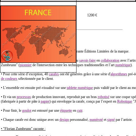
Prix moyen en 100 cl :
1200 €
Description :
• Hennessy "Florian Zumbrunn" est une série de quarante Éditions Limitées de la marque.
•
Création
issue de l’art
génératif
, de l'
innovation
et du
savoir-faire
en
collaboration
avec l’arti
Zumbrunn" (
pionnier
de l'intersection entre les techniques traditionnelles et l’art
numérique
).
• Pour cette série d’exception, 40
carafes
ont été générées grâce à une série d'
algorithmes
pré-éc
de couleurs
sélectionnée par le client.
• L’ensemble est ensuite pré-visualisé sur une
tablette numérique
puis validé par le client au m
• Et via un
processus
de production innovant, reproduit par un bras
robotisé
sur une coque sp
(fabriquée à partir de pâte à
papier
) qui enveloppe la carafe, conçu par l’expert en
Robotique
"J
• Pour finir, le
goulot
est entouré par une
étiquette
en
cuir
.
• Chaque carafe est donc unique avec un
design
personnalisé,
numéroté
et
signé
par l’artiste.
• "Florian Zumbrunn" raconte :