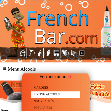
Menu Alcools
Fermer menu
MARQUES
LISTING ALCOOLS
NOUVEAUTÉS
POPULAIRES
Genre :
Cognac X.O