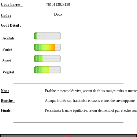
Code-barres :
7610113023129
Doux
Goût :
Goût Détail :
Acidulé
Fruité
Sucré
Végétal
Nez :
Fraîcheur mentholée vive, accent de fruits rouges mûrs et nuanc
Bouche :
Attaque fruitée sur framboise et cassis et menthe enveloppante.
Finale :
Persistance fraîche équilibrée, retour de menthol pur et écho rou