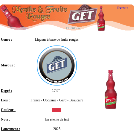
Retour
Genre :
Liqueur à base de fruits rouges
Marque :
Degré :
17.9°
Lieu :
France - Occitanie - Gard - Beaucaire
Couleur :
Note :
En attente de test
Lancement :
2025