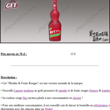
Prix moyen en 70 cl :
13 €
Description :
• Get "Menthe & Fruits Rouges" est une version normale de la marque.
• Nouvelle
Liqueur
moderne
au goût prononcé de
menthe
et de fruits rouges (
fraises
&
frambo
• Sa couleur rouge
fluo
incitera plutôt à une consommation en
shooter
!
• Pour une meilleure consommation, il est conseillé soit de laisser la bouteille au
réfrigérateur
o
directement avec des glaçons dans un
Shaker
.