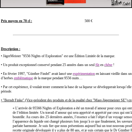
Prix moyen en 70 cl :
500 €
Description :
• JägerMeister "9556 Nights of Exploration" est une Édition Limitée de la marque.
• Un produit exceptionnel conservé pendant 25 années dans un seul
fût
en
chêne
!
• En février 1997, "Günther Findel" avait lancé une
expérimentation
en laissant vieillir dans u
d’herbes
emblématique
de la marque pendant 9556 nuits…
• Par cet expérience, il voulait tester comment la base de sa liqueur se développerait lorsqu’ell
période.
• "Berndt Finke" (Vice-président des produits et de la qualité chez "Mast-Jägermeister SE") ex
« L’arrivée de 95566 Nights of Exploration a été un travail d’amour pour ceux qui ont p
de l’édition limitée. Un travail d’amour qui sera apprécié et apprécié par ceux qui ont 
bouteille. Au cours des 25 dernières années, l’essence a fait l’objet d’un voyage sensori
l’apparence du liquide ont changé plusieurs fois jusqu’à ce que finalement, les saveurs
parfaite harmonie. Je suis fier que nous présentions aujourd’hui un tout nouveau produ
recette originale développée il y a plus de 80 ans, et je suis certain que le Dr Günther F