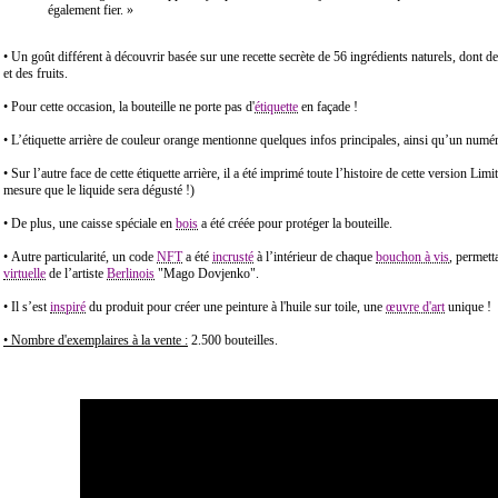
également fier. »
• Un goût différent à découvrir basée sur une recette secrète de 56 ingrédients naturels, dont de
et des fruits.
• Pour cette occasion, la bouteille ne porte pas d'
étiquette
en façade !
• L’étiquette arrière de couleur orange mentionne quelques infos principales, ainsi qu’un numér
• Sur l’autre face de cette étiquette arrière, il a été imprimé toute l’histoire de cette version Limi
mesure que le liquide sera dégusté !)
• De plus, une caisse spéciale en
bois
a été créée pour protéger la bouteille.
• Autre particularité, un code
NFT
a été
incrusté
à l’intérieur de chaque
bouchon à vis
, permett
virtuelle
de l’artiste
Berlinois
"Mago Dovjenko".
• Il s’est
inspiré
du produit pour créer une peinture à l'huile sur toile, une
œuvre d'art
unique !
• Nombre d'exemplaires à la vente :
2.500 bouteilles.