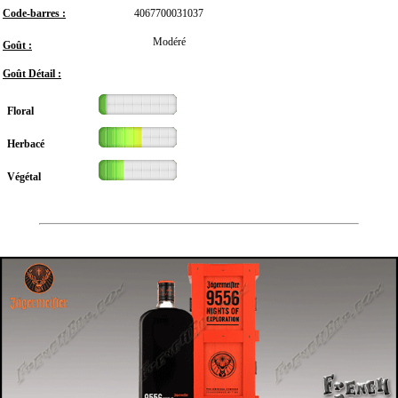
Code-barres :
4067700031037
Modéré
Goût :
Goût Détail :
Floral
Herbacé
Végétal