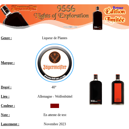
Retour
Genre :
Liqueur de Plantes
Marque :
Degré :
40°
Lieu :
Allemagne - Wolfenbüttel
Couleur :
Note :
En attente de test
Lancement :
Novembre 2023