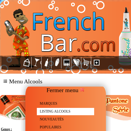
Menu Alcools
Fermer menu
MARQUES
LISTING ALCOOLS
NOUVEAUTÉS
POPULAIRES
Genre :
Liqueur de Plantes