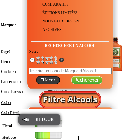
COMPARATIFS
ÉDITIONS LIMITÉES
NOUVEAUX DESIGN
Marque :
ARCHIVES
RECHERCHER UN ALCOOL
Note :
Degré :
35°
Lieu :
Allemagne - Wolfenbüttel
Couleur :
Lancement :
Octobre 2024
Code-barres :
4067700014559
Modéré
Goût :
Goût Détail :
Floral
Herbacé