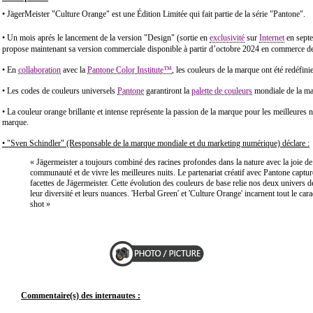
• JägerMeister "Culture Orange" est une Édition Limitée qui fait partie de la série "Pantone".
• Un mois aprés le lancement de la version "Design" (sortie en
exclusivité
sur
Internet
en sept
propose maintenant sa version commerciale disponible à partir d’octobre 2024 en commerce de 
• En
collaboration
avec la
Pantone Color Institute™
, les couleurs de la marque ont été redéfini
• Les codes de couleurs universels
Pantone
garantiront la
palette de couleurs
mondiale de la ma
• La couleur orange brillante et intense représente la passion de la marque pour les meilleures n
marque.
• "Sven Schindler" (Responsable de la marque mondiale et du marketing numérique) déclare :
« Jägermeister a toujours combiné des racines profondes dans la nature avec la joie de 
communauté et de vivre les meilleures nuits. Le partenariat créatif avec Pantone captu
facettes de Jägermeister. Cette évolution des couleurs de base relie nos deux univers 
leur diversité et leurs nuances. 'Herbal Green' et 'Culture Orange' incarnent tout le car
shot »
Commentaire(s) des internautes :