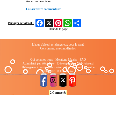
Aucun commentaire
Laisser votre commentaire
Facebook
X
Pinterest
WhatsApp
Share
Partagez cet alcool :
Haut de la page
L'abus d'alcool est dangereux pour la santé
Consommez avec modération
Qui sommes-nous
-
Mentions Légales
-
FAQ
Administré par Webtender - Développement Web
Faboard
Hébergement de site Web
-
Réservation de nom de domaine
2001/2026 © FrenchBar
2 Connectés