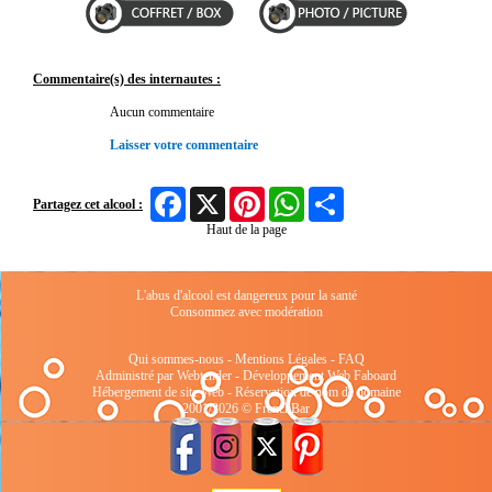
Commentaire(s) des internautes :
Aucun commentaire
Laisser votre commentaire
Facebook
X
Pinterest
WhatsApp
Share
Partagez cet alcool :
Haut de la page
L'abus d'alcool est dangereux pour la santé
Consommez avec modération
Qui sommes-nous
-
Mentions Légales
-
FAQ
Administré par Webtender - Développement Web
Faboard
Hébergement de site Web
-
Réservation de nom de domaine
2001/2026 © FrenchBar