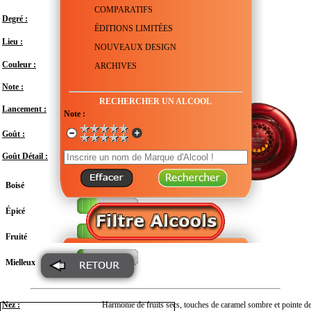
COMPARATIFS
Degré :
43.4° (dispo entre 43.40 et 54.9°)
ÉDITIONS LIMITÉES
Royaume-Uni - Écosse - Morayshire -
Lieu :
Craigellachie
NOUVEAUX DESIGN
Couleur :
ARCHIVES
Note :
En attente de test
RECHERCHER UN ALCOOL
Lancement :
Septembre 2024
Note :
Modéré
Goût :
Goût Détail :
Boisé
Épicé
Fruité
Mielleux
Nez :
Harmonie de fruits secs, touches de caramel sombre et pointe de