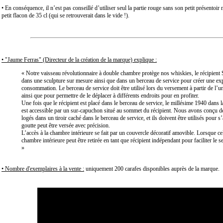
• En conséquence, il n’est pas conseillé d’utiliser seul la partie rouge sans son petit présentoir 
petit flacon de 35 cl (qui se retrouverait dans le vide !).
• "Jaume Ferras" (Directeur de la création de la marque) explique :
« Notre vaisseau révolutionnaire à double chambre protège nos whiskies, le récipient 
dans une sculpture sur mesure ainsi que dans un berceau de service pour créer une ex
consommation. Le berceau de service doit être utilisé lors du versement à partir de l’un
ainsi que pour permettre de le déplacer à différents endroits pour en profiter.
Une fois que le récipient est placé dans le berceau de service, le millésime 1940 dans 
est accessible par un sur-capuchon situé au sommet du récipient. Nous avons conçu d
logés dans un tiroir caché dans le berceau de service, et ils doivent être utilisés pour 
goutte peut être versée avec précision.
L’accès à la chambre intérieure se fait par un couvercle décoratif amovible. Lorsque celui
chambre intérieure peut être retirée en tant que récipient indépendant pour faciliter le s
»
• Nombre d'exemplaires à la vente :
uniquement 200 carafes disponibles auprès de la marque.