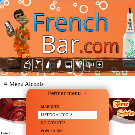
Menu Alcools
Fermer menu
MARQUES
LISTING ALCOOLS
NOUVEAUTÉS
POPULAIRES
Genre :
Scotch Whisky - Single malt