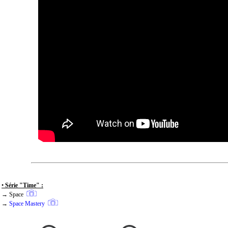
•
Série "Time" :
→ Space
→
Space Mastery