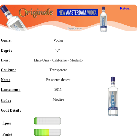
Retour
Genre :
Vodka
Degré :
40°
Lieu :
États-Unis - Californie - Modesto
Couleur :
Transparent
Note :
En attente de test
Lancement :
2011
Modéré
Goût :
Goût Détail :
Épicé
Fruité