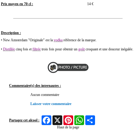
Prix moyen en 70 cl :
14 €
Description :
• New Amsterdam "Originale" est la
vodka
référence de la marque.
•
Distillée
cinq fois et
filtrée
trois fois pour obtenir un
goût
croquant et une douceur inégalée.
Commentaire(s) des internautes :
Aucun commentaire
Laisser votre commentaire
Facebook
X
Pinterest
WhatsApp
Share
Partagez cet alcool :
Haut de la page