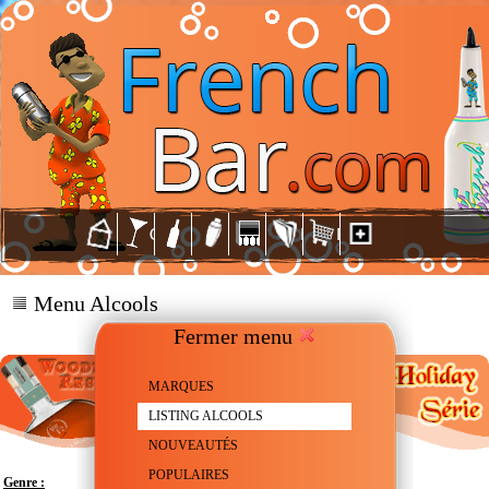
Menu Alcools
Fermer menu
MARQUES
LISTING ALCOOLS
NOUVEAUTÉS
POPULAIRES
Genre :
Whiskey - Bourbon