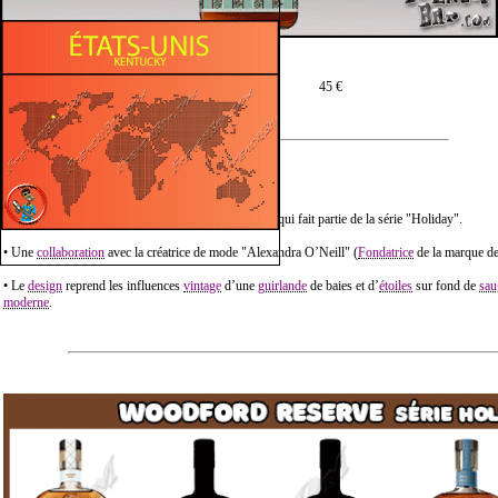
Prix moyen en 100 cl :
45 €
Description :
• Woodford Reserve "2025" est une Édition Limitée qui fait partie de la série "Holiday".
• Une
collaboration
avec la créatrice de mode "Alexandra O’Neill" (
Fondatrice
de la marque de
• Le
design
reprend les influences
vintage
d’une
guirlande
de baies et d’
étoiles
sur fond de
sau
moderne
.