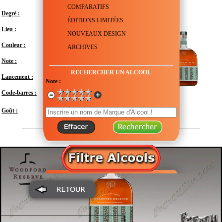
COMPARATIFS
Degré :
45.2°
ÉDITIONS LIMITÉES
Lieu :
États-Unis - Kentucky - Versailles
NOUVEAUX DESIGN
Couleur :
ARCHIVES
Note :
En attente de test
RECHERCHER UN ALCOOL
Lancement :
Décembre 2025
Note :
Code-barres :
081128001032
Modéré
Goût :