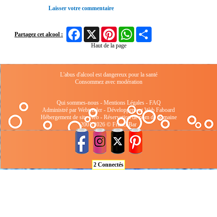
Laisser votre commentaire
Facebook
X
Pinterest
WhatsApp
Share
Partagez cet alcool :
Haut de la page
L'abus d'alcool est dangereux pour la santé
Consommez avec modération
Qui sommes-nous
-
Mentions Légales
-
FAQ
Administré par Webtender - Développement Web
Faboard
Hébergement de site Web
-
Réservation de nom de domaine
2001/2026 © FrenchBar
2 Connectés