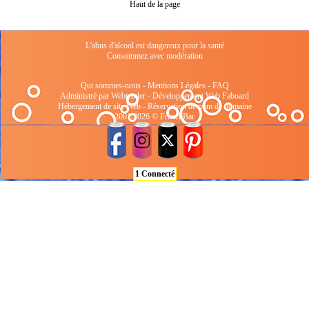
Haut de la page
L'abus d'alcool est dangereux pour la santé
Consommez avec modération
Qui sommes-nous
-
Mentions Légales
-
FAQ
Administré par Webtender - Développement Web
Faboard
Hébergement de site Web
-
Réservation de nom de domaine
2001/2026 © FrenchBar
1 Connecté