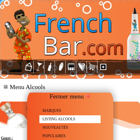
Menu Alcools
Fermer menu
MARQUES
LISTING ALCOOLS
NOUVEAUTÉS
POPULAIRES
Genre :
Gin