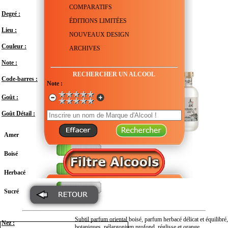
COMPARATIFS
Degré :
40°
ÉDITIONS LIMITÉES
Lieu :
Chine - Hunan - Liuyang
NOUVEAUX DESIGN
Couleur :
Transparent
ARCHIVES
Note :
En attente de test
RECHERCHER UN ALCOOL
Code-barres :
6973347841374
Note :
Modéré
Goût :
Goût Détail :
Amer
Boisé
Herbacé
Sucré
Subtil parfum oriental boisé, parfum herbacé délicat et équilibré,
Nez :
botaniques, pélargonium profond, réglisse et orange.