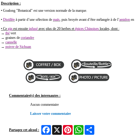
Description :
• Goalong "Botanical" est une version normale de la marque.
•
Distillée
à partir d’une sélection de
maïs
, puis broyée avant d’être mélangée à de l’
amidon
en 
• Ce
gin
est ensuite
infusé
avec plus de 20 herbes et
épices
Chinoises
locales, dont :
→
thé
vert
→ graines de
coriandre
→
cannelle
→
poivre de Sichuan
Commentaire(s) des internautes :
Aucun commentaire
Laisser votre commentaire
Facebook
X
Pinterest
WhatsApp
Share
Partagez cet alcool :