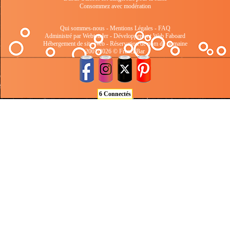
Consommez avec modération
Qui sommes-nous
-
Mentions Légales
-
FAQ
Administré par Webtender - Développement Web
Faboard
Hébergement de site Web
-
Réservation de nom de domaine
2001/2026 © FrenchBar
6 Connectés