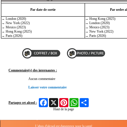
Par date de sortie
Par ordre a
→ London (2020)
→ Hong Kong (2025)
→ New York (2022)
→ London (2020)
→ Mexico (2023)
→ Mexico (2023)
→ Hong Kong (2025)
→ New York (2022)
→ Paris (2026)
→ Paris (2026)
Commentaire(s) des internautes :
Aucun commentaire
Laisser votre commentaire
Facebook
X
Pinterest
WhatsApp
Share
Partagez cet alcool :
Haut de la page
L'abus d'alcool est dangereux pour la santé