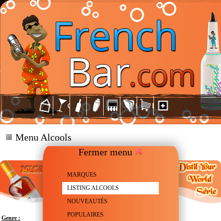
Menu Alcools
Fermer menu
MARQUES
LISTING ALCOOLS
NOUVEAUTÉS
POPULAIRES
Genre :
Scotch Whisky - Single malt