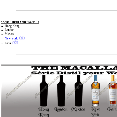
•
Série "Distil Your World
" :
→ Hong Kong
→ London
→ Mexico
→
New York
→ Paris