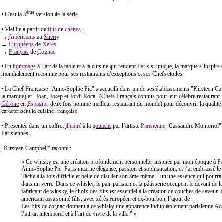
ème
• C'est la 5
version de la série.
• Vieillie à partir de
fûts
de
chênes
:
→
Américains
au
Sherry
→
Européens
de
Xérès
→
Français
de
Cognac
• En
hommage
à l’art de la table et à la cuisine qui rendent
Paris
si unique, la marque s’inspire 
mondialement reconnue pour ses restaurants d’exceptions et ses Chefs étoilés.
• La Chef Française "Anne-Sophie Pic" a accueilli dans un de ses établissements "Kirsteen Ca
la marque) et "Joan, Josep et Jordi Roca" (Chefs Français connus pour leur célèbre restaurant
Gérone
en
Espagne
, deux fois nommé meilleur restaurant du monde) pour découvrir la qualité
caractérisent la cuisine Française.
• Présentée dans un coffret
illustré
à la
gouache
par l’artiste
Parisienne
"Cassandre Montoriol" 
Parisiennes.
"Kirsteen Campbell" raconte :
« Ce whisky est une création profondément personnelle, inspirée par mon époque à Pa
Anne-Sophie Pic. Paris incarne élégance, passion et sophistication, et j’ai embrassé le
Tâche à la fois difficile et belle de distiller son âme même – un une essence qui pourra
dans un verre. Dans ce whisky, le pain parisien et la pâtisserie occupent le devant de 
fabricant de whisky, le choix des fûts est essentiel à la création de couches de saveur.
américain assaisonné fûts, avec xérès européen et ex-bourbon, l’ajout de
Les fûts de cognac donnent à ce whisky une apparence indubitablement parisienne A
l’attrait intemporel et à l’art de vivre de la ville." »