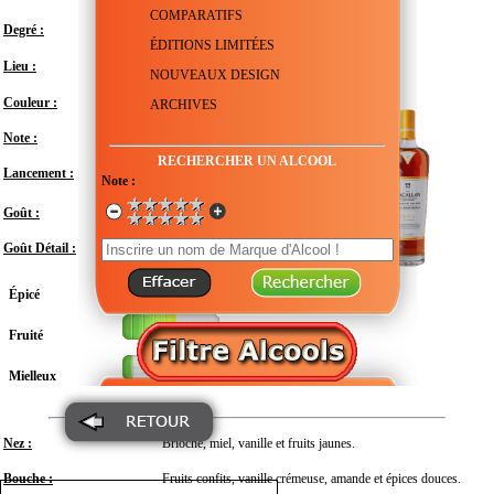
COMPARATIFS
Degré :
47.2°
ÉDITIONS LIMITÉES
Royaume-Uni - Écosse - Morayshire -
Lieu :
Craigellachie
NOUVEAUX DESIGN
Couleur :
ARCHIVES
Note :
En attente de test
RECHERCHER UN ALCOOL
Lancement :
Février 2026
Note :
Modéré
Goût :
Goût Détail :
Épicé
Fruité
Mielleux
Nez :
Brioche, miel, vanille et fruits jaunes.
Bouche :
Fruits confits, vanille crémeuse, amande et épices douces.