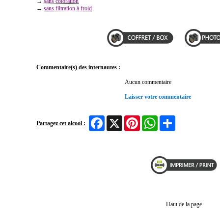
→
sans coloration
→
sans filtration à froid
Commentaire(s) des internautes :
Aucun commentaire
Laisser votre commentaire
Facebook
X
Pinterest
WhatsApp
Share
Partagez cet alcool :
Haut de la page