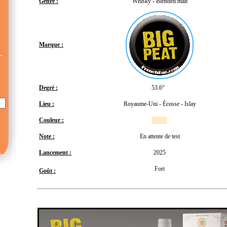
Genre :
Whisky - Blended malt
Marque :
Degré :
53.6°
Lieu :
Royaume-Uni - Écosse - Islay
Couleur :
Note :
En attente de test
Lancement :
2025
Fort
Goût :