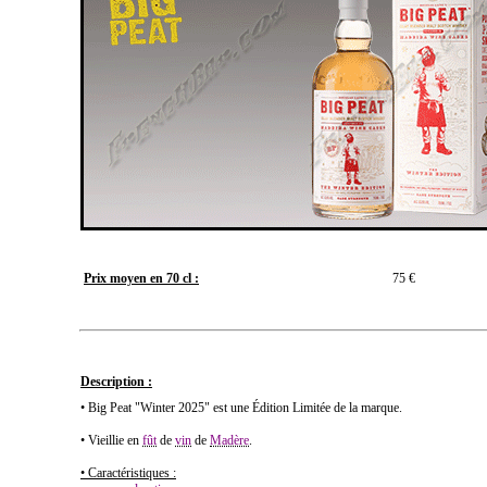
Prix moyen en 70 cl :
75 €
Description :
• Big Peat "Winter 2025" est une Édition Limitée de la marque.
• Vieillie en
fût
de
vin
de
Madère
.
• Caractéristiques :