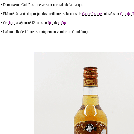
• Damoiseau "Gold" est une version normale de la marque.
• Élaborée à partir du pur jus des meilleures sélections de
Canne à sucre
cultivées en
Grande-T
• Ce
rhum
a séjourné 12 mois en
fûts
de
chêne
.
• La bouteille de 1 Litre est uniquement vendue en Guadeloupe.