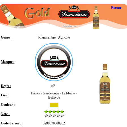
Retour
Genre :
Rhum ambré - Agricole
Marque :
Degré :
40°
France - Guadeloupe - Le Moule -
Lieu :
Bellevue
Couleur :
Note :
Code-barres :
3290370000282