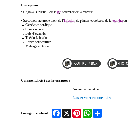
Description :
• Ungava "Original" est le
gin
référence de la marque.
• Sa couleur naturelle vient de l’
infusion
de plantes et de baies de la
toundra
du 
→ Genévrier nordique
→ Camarine noire
→ Baie d’églantier
→ Thé du Labrador
→ Ronce petit‑mûrier
→ Mélange arctique
Commentaire(s) des internautes :
Aucun commentaire
Laisser votre commentaire
Facebook
X
Pinterest
WhatsApp
Share
Partagez cet alcool :