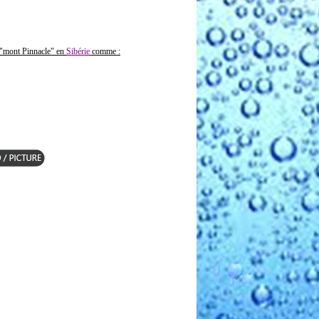
"mont Pinnacle" en
Sibérie
comme :