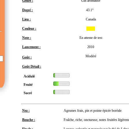
Genre :
Gin aromatisé
Degré :
43.1°
Lieu :
Canada
Couleur :
Note :
En attente de test
Lancement :
2010
Modéré
Goût :
Goût Détail :
Acidulé
Fruité
Sucré
Nez :
Agrumes frais, pin et pointe épicée boréale.
Bouche :
Fraîche, riche, onctueuse, notes fruitées légèrem