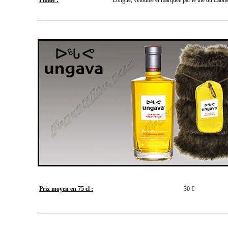
Finale :
Longue, veloutée et marquée par le thé du Labra
Prix moyen en 75 cl :
30 €