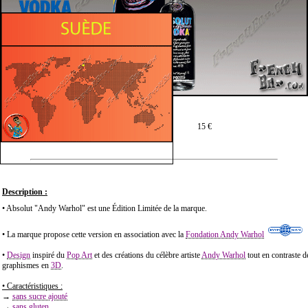
Prix moyen en 70 cl :
15 €
Description :
• Absolut "Andy Warhol" est une Édition Limitée de la marque.
• La marque propose cette version en association avec la
Fondation Andy Warhol
•
Design
inspiré du
Pop Art
et des créations du célèbre artiste
Andy Warhol
tout en contraste d
graphismes en
3D
.
• Caractéristiques :
→
sans sucre ajouté
→
sans gluten