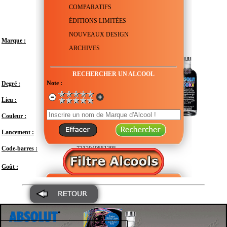
COMPARATIFS
ÉDITIONS LIMITÉES
NOUVEAUX DESIGN
Marque :
ARCHIVES
RECHERCHER UN ALCOOL
Note :
Degré :
40°
Lieu :
Suède - Scanie - Åhus
Couleur :
Transparent
Lancement :
Novembre 2014
Code-barres :
7312040551385
Modéré
Goût :