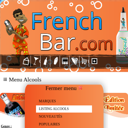
Menu Alcools
Fermer menu
MARQUES
LISTING ALCOOLS
NOUVEAUTÉS
POPULAIRES
Genre :
Vodka