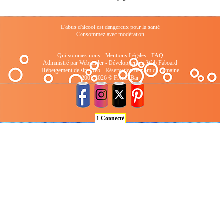
L'abus d'alcool est dangereux pour la santé
Consommez avec modération
Qui sommes-nous
-
Mentions Légales
-
FAQ
Administré par Webtender - Développement Web
Faboard
Hébergement de site Web
-
Réservation de nom de domaine
2001/2026 © FrenchBar
1 Connecté