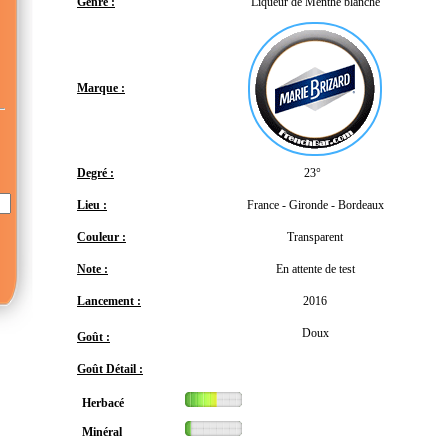
Genre :
Liqueur de Menthe blanche
Marque :
Degré :
23°
Lieu :
France - Gironde - Bordeaux
Couleur :
Transparent
Note :
En attente de test
Lancement :
2016
Doux
Goût :
Goût Détail :
Herbacé
Minéral