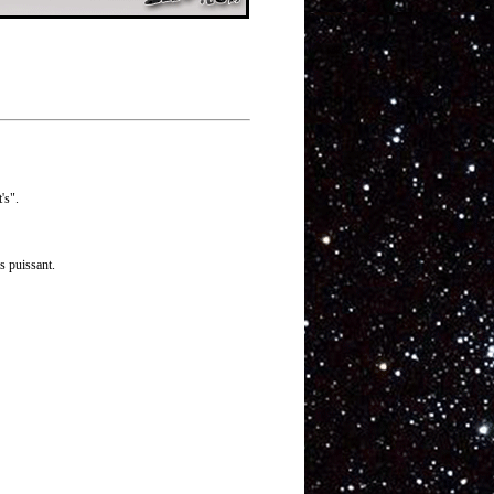
's".
 puissant.