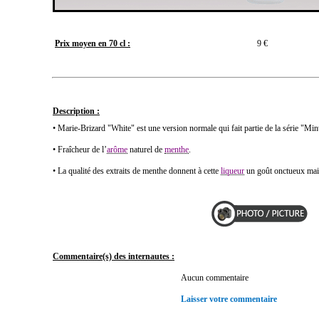
Prix moyen en 70 cl :
9 €
Description :
• Marie-Brizard "White" est une version normale qui fait partie de la série "Mint
• Fraîcheur de l’
arôme
naturel de
menthe
.
• La qualité des extraits de menthe donnent à cette
liqueur
un goût onctueux mais
Commentaire(s) des internautes :
Aucun commentaire
Laisser votre commentaire