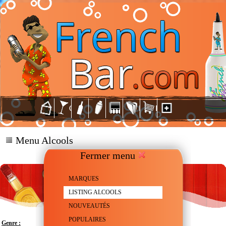
Menu Alcools
Fermer menu
MARQUES
LISTING ALCOOLS
NOUVEAUTÉS
POPULAIRES
Genre :
Rhum ambré - Agricole