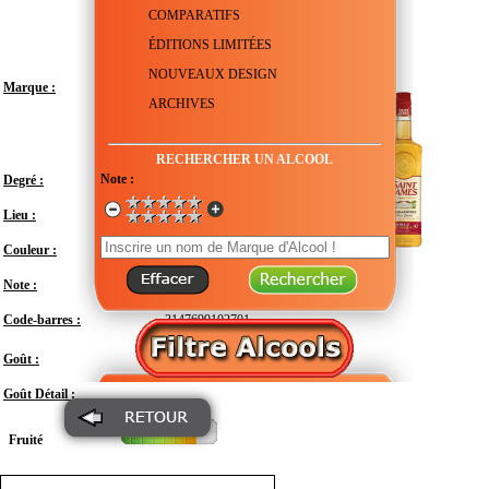
COMPARATIFS
ÉDITIONS LIMITÉES
NOUVEAUX DESIGN
Marque :
ARCHIVES
RECHERCHER UN ALCOOL
Note :
Degré :
40°
Lieu :
France - Martinique - Sainte-Marie
Couleur :
Note :
En attente de test
Code-barres :
3147699102701
Modéré
Goût :
Goût Détail :
Fruité