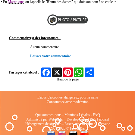
• En
Martinique
, on l'appelle le "Rhum des dames" qui doit son nom à sa couleur.
Commentaire(s) des internautes :
Aucun commentaire
Laisser votre commentaire
Facebook
X
Pinterest
WhatsApp
Share
Partagez cet alcool :
Haut de la page
L'abus d'alcool est dangereux pour la santé
Consommez avec modération
Qui sommes-nous
-
Mentions Légales
-
FAQ
Administré par Webtender - Développement Web
Faboard
Hébergement de site Web
-
Réservation de nom de domaine
2001/2026 © FrenchBar