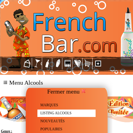
Menu Alcools
Fermer menu
MARQUES
LISTING ALCOOLS
NOUVEAUTÉS
POPULAIRES
Genre :
Anisette