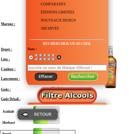
COMPARATIFS
ÉDITIONS LIMITÉES
NOUVEAUX DESIGN
Marque :
ARCHIVES
RECHERCHER UN ALCOOL
Note :
Degré :
45°
France - Provence-Alpes-Côte d'Azur -
Lieu :
Marseille
Couleur :
Lancement :
Juin 2014
Modéré
Goût :
Goût Détail :
Acidulé
Herbacé
Sucré